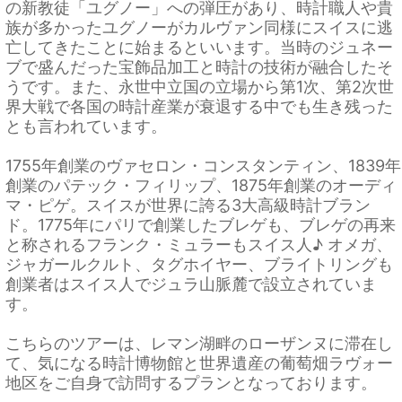
の新教徒「ユグノー」への弾圧があり、時計職人や貴
族が多かったユグノーがカルヴァン同様にスイスに逃
亡してきたことに始まるといいます。当時のジュネー
ブで盛んだった宝飾品加工と時計の技術が融合したそ
うです。また、永世中立国の立場から第1次、第2次世
界大戦で各国の時計産業が衰退する中でも生き残った
とも言われています。
1755年創業のヴァセロン・コンスタンティン、1839年
創業のパテック・フィリップ、1875年創業のオーディ
マ・ピゲ。スイスが世界に誇る3大高級時計ブラン
ド。1775年にパリで創業したブレゲも、ブレゲの再来
と称されるフランク・ミュラーもスイス人♪ オメガ、
ジャガールクルト、タグホイヤー、ブライトリングも
創業者はスイス人でジュラ山脈麓で設立されていま
す。
こちらのツアーは、レマン湖畔のローザンヌに滞在し
て、気になる時計博物館と世界遺産の葡萄畑ラヴォー
地区をご自身で訪問するプランとなっております。