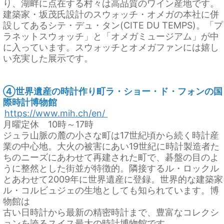
り、湖畔に点在する村々は高品質のワイン産地です。
建築家・坂茂氏設計のスウォッチ・オメガの本社に併
設してあるシテ・デュ・タン(CITE DU TEMPS)。「プ
ラネットスウォッチ」と「オメガミュージアム」が中
に入っています。スウォッチとオメガファンには嬉し
い充実した展示です。
④世界遺産の時計作り町ラ・ショー・ド・フォンの国
際時計博物館
https://www.mih.ch/en/
月曜定休 10時～17時
ジュラ山脈の麓の小さな町は17世紀頃から続く時計産
業の中心地。大火の被害にあい19世紀に時計製造者た
ちのニーズにあわせて再建された町で、碁盤の目のよ
うに整然とした街並が特徴的。隣接するル・ロックル
とあわせて2009年に世界遺産に登録。世界的な建築家
ル・コルビュジェの生地としても知られています。博
物館は
古い日時計から最新の精密時計まで、豊富なコレクシ
ョンを誇るスイス最大の時計博物館です。