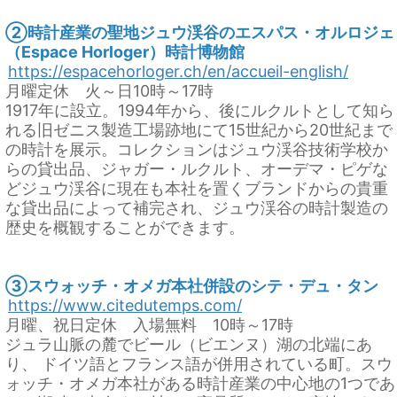
②時計産業の聖地ジュウ渓谷のエスパス・オルロジェ
（Espace Horloger）時計博物館
https://espacehorloger.ch/en/accueil-english/
月曜定休 火～日10時～17時
1917年に設立。1994年から、後にルクルトとして知ら
れる旧ゼニス製造工場跡地にて15世紀から20世紀まで
の時計を展示。コレクションはジュウ渓谷技術学校か
らの貸出品、ジャガー・ルクルト、オーデマ・ピゲな
どジュウ渓谷に現在も本社を置くブランドからの貴重
な貸出品によって補完され、ジュウ渓谷の時計製造の
歴史を概観することができます。
③スウォッチ・オメガ本社併設のシテ・デュ・タン
https://www.citedutemps.com/
月曜、祝日定休 入場無料 10時～17時
ジュラ山脈の麓でビール（ビエンヌ）湖の北端にあ
り、 ドイツ語とフランス語が併用されている町。スウ
ォッチ・オメガ本社がある時計産業の中心地の1つであ