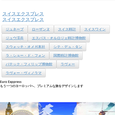
スイスエクスプレス
スイスエクスプレス
ジュネーブ
ローザンヌ
スイス時計
スイスワイン
ジュウ渓谷
エスパス・オルロジェ時計博物館
スウォッチ・オメガ本社
シテ・デュ・タン
ラ・ショー・ド・フォン
国際時計博物館
パテック・フィリップ博物館
ラヴォー
ラヴォー・ヴィノラマ
Euro Exppress
もう一つのヨーロッパへ、プレミアムな旅をデザインします