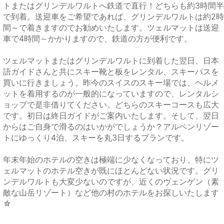
トまたはグリンデルワルトへ鉄道で直行！どちらも約3時間半
で到着。送迎車をご希望であれば、グリンデルワルトは約2時
間～で着きますのでお勧めいたします。ツェルマットは送迎
車で4時間～かかりますので、鉄道の方が便利です。
ツェルマットまたはグリンデルワルトに到着した翌日、日本
語ガイドさんと共にスキー靴と板をレンタル、スキーパスを
買いに行きましょう。昨今のスイスのスキー場では、ヘルメ
ットを着用するのが一般的になっていますので、レンタルシ
ョップで是非借りてください。どちらのスキーコースも広大
です。初日は終日ガイドがご案内いたします。そして、翌日
からはご自身で滑るのはいかがでしょうか？アルペンリゾー
トにゆっくり4泊、スキーを丸3日するプランです。
年末年始のホテルの空きは極端に少なくなっており、特にツ
ェルマットのホテル空きが既にほとんどない状況です。グリ
ンデルワルトも大変少ないのですが、近くのヴェンゲン（素
敵な山岳リゾート）など他の村のホテルをお探しいたします
☆