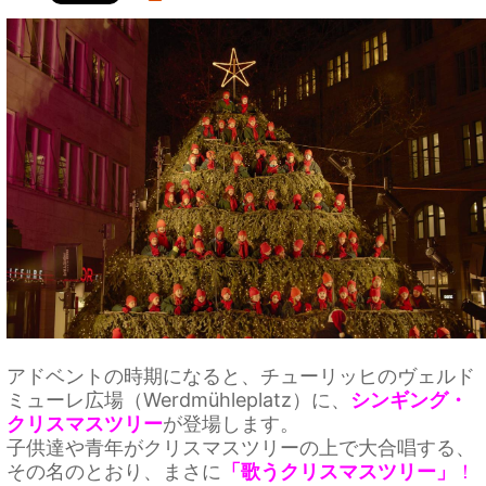
アドベントの時期になると、チューリッヒのヴェルド
ミューレ広場（Werdmühleplatz）に、
シンギング・
クリスマスツリー
が登場します。
子供達や青年がクリスマスツリーの上で大合唱する、
その名のとおり、まさに
「歌うクリスマスツリー」
！