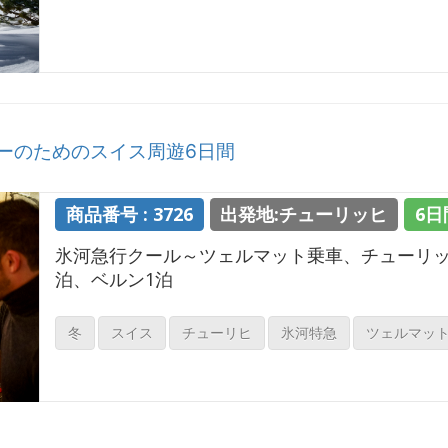
ーのためのスイス周遊6日間
商品番号 : 3726
出発地:チューリッヒ
6日
氷河急行クール～ツェルマット乗車、チューリッ
泊、ベルン1泊
冬
スイス
チューリヒ
氷河特急
ツェルマッ