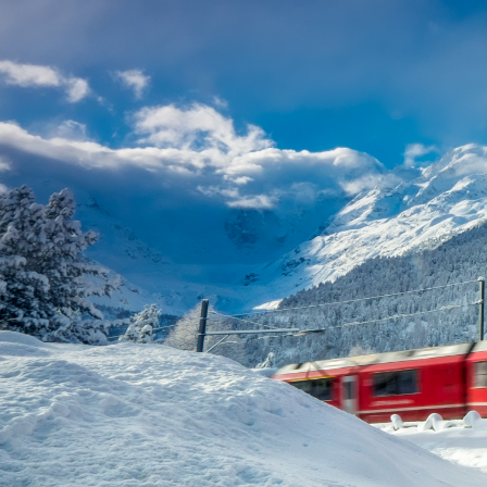
ハイジの故郷とエンガディンの美しい村々へ
スイスの近代建築と時計の聖地を巡る旅
:*:゜･:･☆ スイスのクリスマス ☆:*:゜･:･ﾟ
冬スイス☆ウィンターパラダイス
アルプス極上のハイキング（トレッキング）♪
自分で創る旅
(完全オーダーメイド旅)