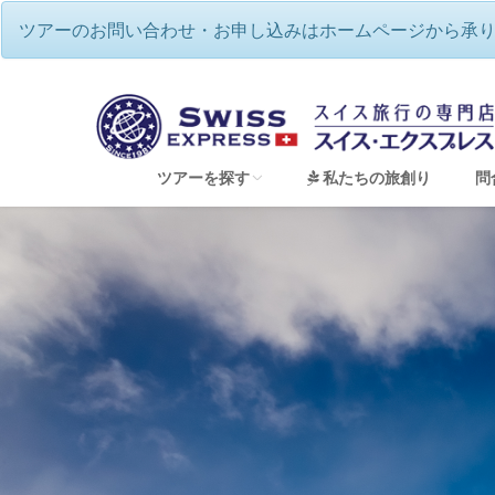
ツアーのお問い合わせ・お申し込みはホームページから承
ツアーを探す
私たちの旅創り
問
すべてのツアーを見る
アルプス３大名峰！マッターホルン・ユングフ
氷河急行・ベルニナ急行☆スイス景観列車の旅
スイスハネムーン🌟山岳ホテルや2か国周遊な
せっかくだから…スイスともう1ヶ国★2ヶ国ツ
スイス貸別荘で暮らすように滞在♪