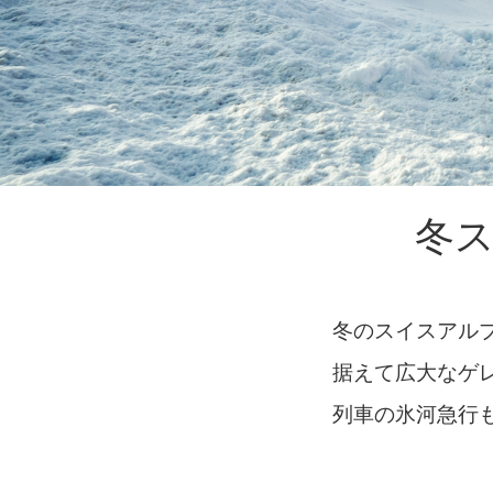
冬
冬のスイスアル
据えて広大なゲ
列車の氷河急行