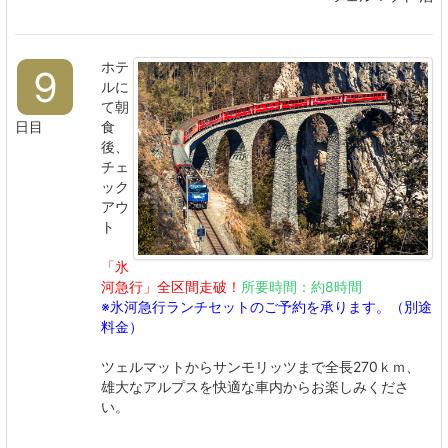
ホテ
9
ルに
て朝
日目
食
後、
チェ
ック
アウ
ト
「氷
河急行」全区間走破！
所要時間：約8時間
※氷河急行ランチセットのご予約を承ります。（別途
料金）
ツェルマットからサンモリッツまで全長270ｋｍ、
雄大なアルプスを快適な車内からお楽しみくださ
い。