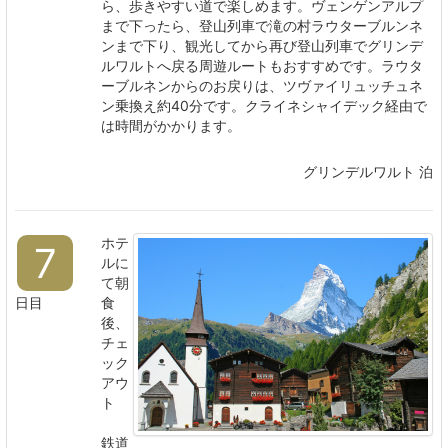
ら、歩きやすい道で楽しめます。ヴェンゲンアルプ
まで下ったら、登山列車で滝の村ラウターブルンネ
ンまで下り、観光してから再び登山列車でグリンデ
ルワルトへ戻る周遊ルートもおすすめです。ラウタ
ーブルネンからのお戻りは、ツヴァイリュッチュネ
ン乗換え約40分です。クライネシャイデック経由で
は時間がかかります。
グリンデルワルト 泊
ホテ
7
ルに
て朝
日目
食
後、
チェ
ック
アウ
ト
鉄道