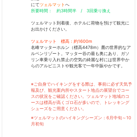
にて
ツェルマット
へ
所要時間： 約3時間半 / 3回乗り換え
ツェルマット到着後、ホテルに荷物を預けて観光に
お出かけください。
ツェルマット 標高：約1600m
名峰マッターホルン（標高4478m）麓の世界的なア
ルペンリゾート。マッター谷の最も奥にあり、ガソ
リン車乗り入れ禁止の空気の綺麗な村には世界中か
らのアルピニストや観光客で一年中賑やかです。
※ご自身でハイキングをする際は、事前に必ず天気予
報及び、観光案内所やスタート地点の展望台でコー
スの状況をご確認ください。ツェルマット地域のコ
ースは標高が高くゴロ石が多いので、トレッキング
シューズをご用意ください。
※ツェルマットのハイキングシーズン：6月中旬～10
月初旬