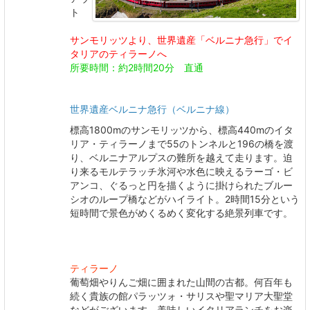
ト
サンモリッツより、世界遺産「ベルニナ急行」でイ
タリアのティラーノへ
所要時間：約2時間20分 直通
世界遺産ベルニナ急行（ベルニナ線）
標高1800mのサンモリッツから、標高440mのイタ
リア・ティラーノまで55のトンネルと196の橋を渡
り、ベルニナアルプスの難所を越えて走ります。迫
り来るモルテラッチ氷河や水色に映えるラーゴ・ビ
アンコ、ぐるっと円を描くように掛けられたブルー
シオのループ橋などがハイライト。2時間15分という
短時間で景色がめくるめく変化する絶景列車です。
ティラーノ
葡萄畑やりんご畑に囲まれた山間の古都。何百年も
続く貴族の館パラッツォ・サリスや聖マリア大聖堂
などがございます。美味しいイタリアランチをお楽