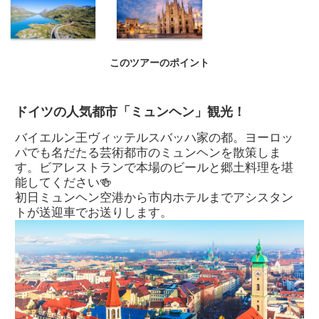
ツェルマット
ゴルナーグラ
氷河急行
ート登山鉄道
©GLACIER
EXPRESS
このツアーのポイント
ベルニナ急行
ミラノ大聖堂
ドイツの人気都市「ミュンヘン」観光！
バイエルン王ヴィッテルスバッハ家の都。ヨーロッ
パでも名だたる芸術都市のミュンヘンを散策しま
す。ビアレストランで本場のビールと郷土料理を堪
能してください🍻
初日ミュンヘン空港から市内ホテルまでアシスタン
トが送迎車でお送りします。