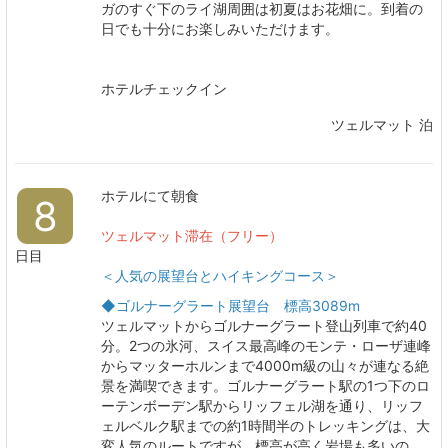
ガのすぐ下のライ湖周囲は初夏はお花畑に。到着の
日でも十分にお楽しみいただけます。
ホテルチェックイン
ツェルマット 泊
ホテルにて朝食
8
ツェルマット滞在
（フリー）
日目
＜人気の展望台とハイキングコース＞
◆ゴルナーグラート展望台 標高3089m
ツェルマットからゴルナーグラート登山列車で約40
分。2つの氷河、スイス最高峰のモンテ・ローザ連峰
からマッターホルンまで4000m級の山々が連なる絶
景を満喫できます。ゴルナーグラート駅の1つ下のロ
ーテンボーデン駅からリッフェル湖を通り、リッフ
ェルベルク駅までの約1時間半のトレッキングは、大
変人気のルートですが、標高が高く岩場も多いの