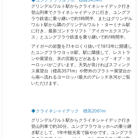
グリンデルワルト駅からクライネシャイデック行き
登山列車でクライネシャイデックに行き、ユングフ
ラウ鉄道に乗り継いで約1時間半、またはグリンデル
ワルト駅から隣のグリンデルワルト・ターミナル駅
に行き、最新ゴンドラリフト「アイガーエクスプレ
ス」とユングフラウ鉄道を乗り継いで約1時間半。
アイガーの岩盤を7.1キロくり抜いて1913年に開通し
たユングフラウヨッホ駅。駅に隣接して、レストラ
ンや展望台、氷の宮殿などがあるトップ・オブ・ヨ
ーロッパがございます。天気が良ければスフィンク
ス展望台（標高3571m）や野外のプラトー展望台か
ら南へ流れるヨーロッパ最大のアレッチ氷河がご覧
いただけます。
◆クライネシャイデック 標高2061m
グリンデルワルト駅からクライネシャイデック行き
登山列車で約30分。ユングフラウヨッホへの乗り継
ぎ駅として、1年中観光客で賑やかです。ユングフラ