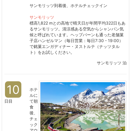
サンモリッツ到着後、ホテルチェックイン
サンモリッツ​​​​​​​
標高1,822 mとの高地で晴天日が年間平均322日もあ
るサンモリッツ。清涼感ある空気からシャンパン気
候と呼ばれています。ヘップバーンも通った老舗菓
子店ハンゼルマン（毎日営業：毎日7:30 - 19:00）
で銘菓エンガディナー・ヌストルテ（ナッツタル
ト）をお試しください。
サンモリッツ 泊
10
ホテ
ルに
日目
て朝
食
後、
チェ
ック
アウ