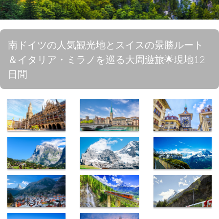
南ドイツの人気観光地とスイスの景勝ルート
＆イタリア・ミラノを巡る大周遊旅🌟現地12
日間
ミュンヘン新
チューリッ
ベルン時計塔
市庁舎
ヒ・リマト川
グリンデルワ
ユングフラウ
グリンデルワ
ルト
鉄道
ルト フィル
スト展望台