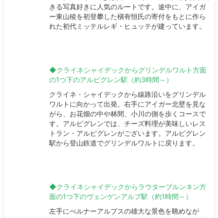
きる写真好きに人気のルートです。途中に、アイガ
ー東山稜を初登攀した槇有恒氏の寄付をもとに作ら
れた初代ミッテルレギ・ヒュッテが建っています。
◆クライネシャイデックからグリンデルワルト方面
の1つ下のアルピグレン駅（約3時間～）
クライネ・シャイデックから線路沿いをグリンデル
ワルトに向かって出発。右手にアイガー北壁を見な
がら、お花畑の中や林間、小川の側を歩くコースで
す。アルピグレンでは、チーズ料理が美味しいレス
トラン・アルピグレンがございます。アルピグレン
駅から登山鉄道でグリンデルワルトに戻ります。
◆クライネシャイデックからラウターブルンネン方
面の1つ下のヴェンゲンアルプ駅（約1時間～）
左手にべルナーアルプスの雄大な景色を眺めなが