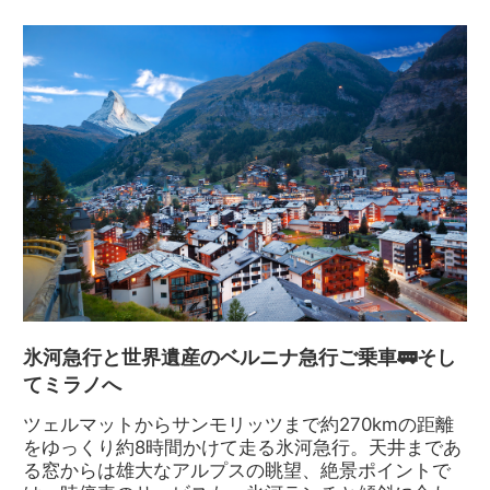
氷河急行と世界遺産のベルニナ急行ご乗車🚃そし
てミラノへ
ツェルマットからサンモリッツまで約270kmの距離
をゆっくり約8時間かけて走る氷河急行。天井まであ
る窓からは雄大なアルプスの眺望、絶景ポイントで