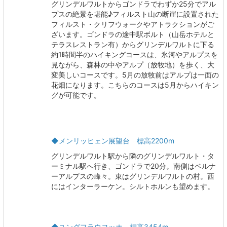
グリンデルワルトからゴンドラでわずか25分でアル
プスの絶景を堪能♪フィルスト山の断崖に設置された
フィルスト・クリフウォークやアトラクションがご
ざいます。ゴンドラの途中駅ボルト（山岳ホテルと
テラスレストラン有）からグリンデルワルトに下る
約1時間半のハイキングコースは、氷河やアルプスを
見ながら、森林の中やアルプ（放牧地）を歩く、大
変美しいコースです。5月の放牧前はアルプは一面の
花畑になります。こちらのコースは5月からハイキン
グが可能です。
◆メンリッヒェン展望台 標高2200m
グリンデルワルト駅から隣のグリンデルワルト・タ
ーミナル駅へ行き、ゴンドラで20分。南側はベルナ
ーアルプスの峰々。東はグリンデルワルトの村。西
にはインターラーケン。シルトホルンも望めます。
◆ユングフラウヨッホ 標高3454m