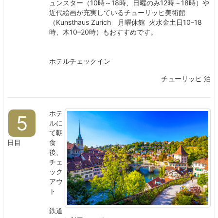
ュンスター（10時～18時、日曜のみ12時～18時）や
近代絵画が充実しているチューリッヒ美術館
（Kunsthaus Zurich 月曜休館 火水金土日10–18
時、木10–20時）もおすすめです。
ホテルチェックイン
チューリッヒ 泊
ホテ
5
ルに
て朝
日目
食
後、
チェ
ック
アウ
ト
鉄道