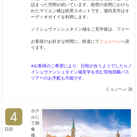
詰まった空間が続いています。絶壁の谷間にかけら
れたマリエン橋は絶景スポットです。場内見学はオ
ーディオガイドを利用します。
ノイシュヴァンシュタイン城をご見学後は、フリー
お客様のお好きな時間に、鉄道にて
ミュンヘン
へ戻
ります。
※お客様のご希望により、日程が合うようでしたらノ
イシュヴァンシュタイン城見学を含む現地混載バス
ツアーのお手配も可能です。
ミュンヘン 泊
ホテ
4
ルに
て朝
日目
食
後、