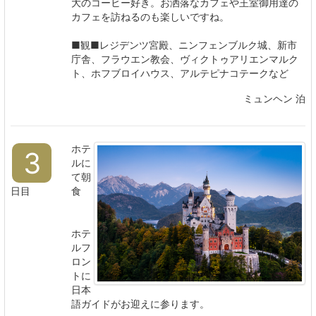
大のコーヒー好き。お洒落なカフェや王室御用達の
カフェを訪ねるのも楽しいですね。
■観■レジデンツ宮殿、ニンフェンブルク城、新市
庁舎、フラウエン教会、ヴィクトゥアリエンマルク
ト、ホフブロイハウス、アルテピナコテークなど
ミュンヘン 泊
ホテ
3
ルに
て朝
日目
食
ホテ
ルフ
ロン
トに
日本
語ガイドがお迎えに参ります。