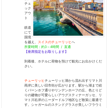
チェ
ック
アウ
ト
鉄道
にて
国境
を越え、
スイスのチューリッヒ
へ
所要時間：約3～4時間 / 直通
【座席指定をお取りします】
到着後、ホテルに荷物を預けて観光にお出かけくだ
さい。
チューリッヒ
チューリッヒ湖から流れ出すリマト川
両岸に美しい旧市街が広がります。駅から湖まで続
くバーンホフ通りやリンデンホーフの丘、色とりど
りの建物が可愛らしいアウグスティナーガッセ、リ
マト川右岸のニーダードルフ地区など散策に最適で
す。シャガールのステンドグラスが美しいフラウミ