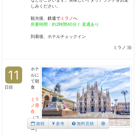
しみください。
観光後、
鉄道で
ミラノ
へ
所要時間：約2時間40分 / 直通あり
到着後、ホテルチェックイン
ミラノ 泊
ホテ
11
ルに
て朝
日目
食
ミラ
ノ滞
在
（フ
旅程
参考
無料見積
リ
ー）