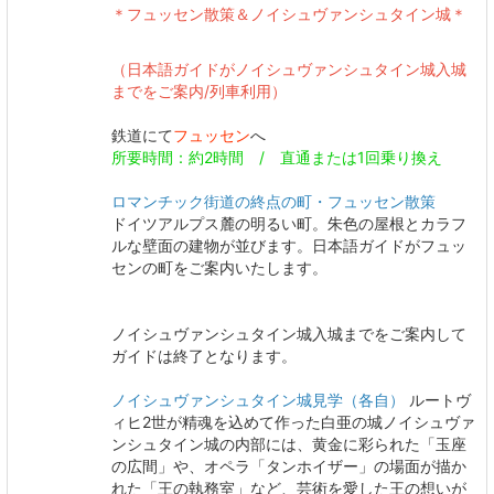
＊フュッセン散策＆ノイシュヴァンシュタイン城＊
（日本語ガイドがノイシュヴァンシュタイン城入城
までをご案内/列車利用）
鉄道にて
フュッセン
へ
所要時間：約2時間 / 直通または1回乗り換え
ロマンチック街道の終点の町・フュッセン散策
ドイツアルプス麓の明るい町。朱色の屋根とカラフ
ルな壁面の建物が並びます。日本語ガイドがフュッ
センの町をご案内いたします。
ノイシュヴァンシュタイン城入城までをご案内して
ガイドは終了となります。
ノイシュヴァンシュタイン城見学（各自）
ルートヴ
ィヒ2世が精魂を込めて作った白亜の城ノイシュヴァ
ンシュタイン城の内部には、黄金に彩られた「玉座
の広間」や、オペラ「タンホイザー」の場面が描か
れた「王の執務室」など、芸術を愛した王の想いが