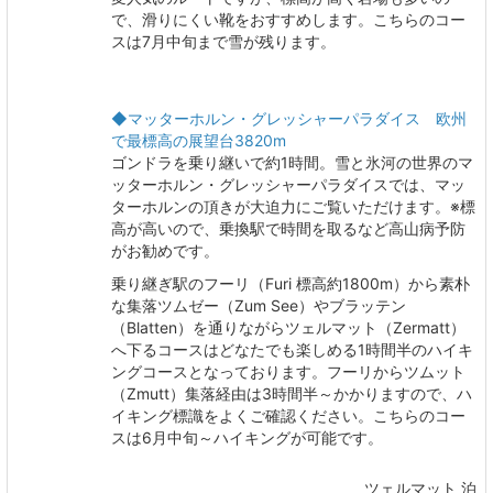
で、滑りにくい靴をおすすめします。こちらのコー
スは7月中旬まで雪が残ります。
◆マッターホルン・グレッシャーパラダイス 欧州
で最標高の展望台3820m
ゴンドラを乗り継いで約1時間。雪と氷河の世界のマ
ッターホルン・グレッシャーパラダイスでは、マッ
ターホルンの頂きが大迫力にご覧いただけます。※標
高が高いので、乗換駅で時間を取るなど高山病予防
がお勧めです。
乗り継ぎ駅のフーリ（Furi 標高約1800m）から素朴
な集落ツムゼー（Zum See）やブラッテン
（Blatten）を通りながらツェルマット（Zermatt）
へ下るコースはどなたでも楽しめる1時間半のハイキ
ングコースとなっております。フーリからツムット
（Zmutt）集落経由は3時間半～かかりますので、ハ
イキング標識をよくご確認ください。こちらのコー
スは6月中旬～ハイキングが可能です。
ツェルマット 泊