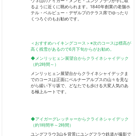
ウ３山のアイガー・メンヒ・ユングフラウが手に取
るように近くに眺められます。1840年創業の老舗ホ
テル・ベルビュー・デザルプのテラス席でゆったり
くつろぐのもお勧めです。
＜おすすめハイキングコース＞※次のコースは標高が
高く残雪があるので6月下旬からがお勧め。
◆メンリッヒェン展望台からクライネシャイデック
（約2時間～）
メンリッヒェン展望台からクライネシャイデックま
でのコースは正面にベルナーアルプスの山々を見な
がら緩い下り坂で、どなたでも歩ける大変人気のあ
る極上ルートです。
◆アイガーグレッチャーからクライネシャイデック
（約1時間半～2時間）
​​​​​​​ユングフラウ3山を背景にユングフラウ鉄道が撮影で