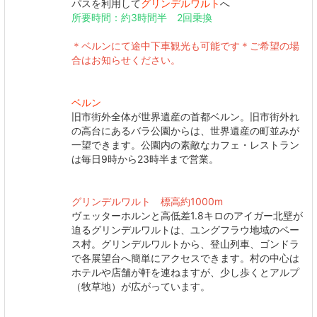
パスを利用して
グリンデルワルト
へ
所要時間：約3時間半 2回乗換
＊ベルンにて途中下車観光も可能です＊ご希望の場
合はお知らせください。
ベルン
旧市街外全体が世界遺産の首都ベルン。旧市街外れ
の高台にあるバラ公園からは、世界遺産の町並みが
一望できます。公園内の素敵なカフェ・レストラン
は毎日9時から23時半まで営業。
グリンデルワルト 標高約1000m
ヴェッターホルンと高低差1.8キロのアイガー北壁が
迫るグリンデルワルトは、ユングフラウ地域のベー
ス村。グリンデルワルトから、登山列車、ゴンドラ
で各展望台へ簡単にアクセスできます。村の中心は
ホテルや店舗が軒を連ねますが、少し歩くとアルプ
（牧草地）が広がっています。