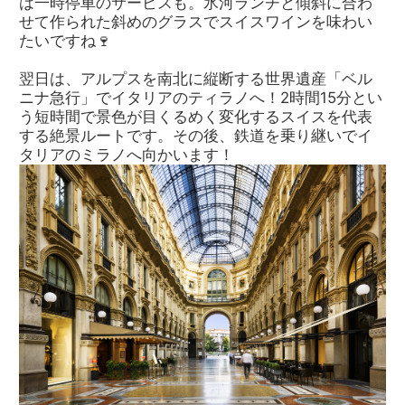
は一時停車のサービスも。氷河ランチと傾斜に合わ
せて作られた斜めのグラスでスイスワインを味わい
たいですね🍷
翌日は、アルプスを南北に縦断する世界遺産「ベル
ニナ急行」でイタリアのティラノへ！2時間15分とい
う短時間で景色が目くるめく変化するスイスを代表
する絶景ルートです。その後、鉄道を乗り継いでイ
タリアのミラノへ向かいます！