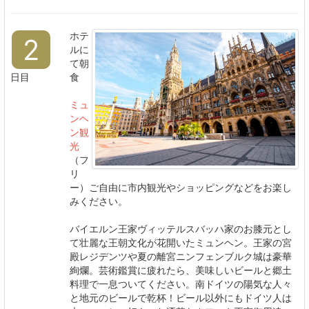
ホテ
2
ルに
て朝
日目
食
ミュ
ンヘ
ン観
光
（フ
リ
ー）
ご自由に市内観光やショッピングなどをお楽し
みください。
バイエルン王家ヴィッテルスバッハ家のお膝元とし
て壮麗な王朝文化が花開いたミュンヘン。王家の宮
殿レジデンツや夏の離宮ニンフェンブルク城は豪華
絢爛。芸術鑑賞に疲れたら、美味しいビールと郷土
料理で一息ついてください。南ドイツの陽気な人々
と地元のビールで乾杯！ビール以外にもドイツ人は