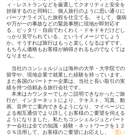
ィ・レストランなどを厳選してクオリティと安全を
担保するのと同時に、個人旅行のように思い通りに
パーソナライズした旅程を仕立てる。 そして、傷病
や万が一の事故などの緊急事態に現地が即対応す
る、ピッタリ・自由でわくわく・ドキドキだけどし
っかり見守られている、というイメージでしょう
か。そうすれば旅行はもっと楽しくなるはずです。
もちろん価格もお客様が納得されるものでなくては
なりません。
当社のコンシェルジュは海外の大学・大学院での
留学や、現地企業で就業した経験を持っています。
また各国のパートナー企業は、当社と長い取引の実
績を持つ信頼ある旅行会社です。
本来はカウンターでしかご説明できなかったご旅
行が、インターネットにより、テキスト、写真、動
画、音声でご案内できるようになり、マイページに
よる相互通信でより詳しくお客様のご要望を伺える
ようになりました。私たちコンシェルジュとパート
ナー会社は全ての知識・経験・ネットワークを１２
０％活用して、お客様のご要望にお応えし、
「思い