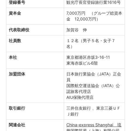
登録番号
観光庁長官登録旅行業1616号
資本金
7,000万円 （グループ総資本
金 12,000万円）
代表取締役
加賀谷 伸
社員数
１２名（男子５名・女子７
名）
本社
東京都港区赤坂3-16-11
東海赤坂ビル6階
加盟団体
日本旅行業協会（JATA）正会
員
国際航空運送協会（IATA）公
認旅客代理店
AIU保険代理店
取引銀行
三井住友銀行 、東京三菱ＵＦ
Ｊ銀行
関連会社
China-express Shanghai 琉
華国際貿易（上海）有限公司